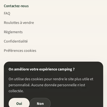
Contactez-nous
FAQ
Roulottes à vendre
Règlements
Confidentialité
Préférences cookies
Itinéraire
On améliore votre expérience camping ?
Ouvert du 15 avril au 15 octobre.
On utilise des cookies pour rendre le site plus utile et
personnalisé. Aucune donnée personnelle n’est
Obtenir l’itinéraire
Contactez-nous
EN
collectée.
Oui
Non