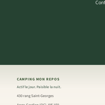
Cont
CAMPING MON REPOS
Actif le jour. Paisible la nuit.
430 rang Saint-Georges
Ange-Gardien (QC) J0E 1E0