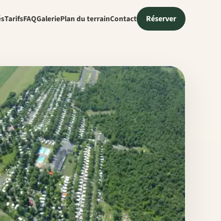
Réserver
és
Tarifs
FAQ
Galerie
Plan du terrain
Contact