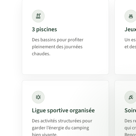
3 piscines
Jeux
Des bassins pour profiter
Un es
pleinement des journées
et de
chaudes.
Ligue sportive organisée
Soir
Des activités structurées pour
Des r
garder l’énergie du camping
qui c
bien vivante.
Repos