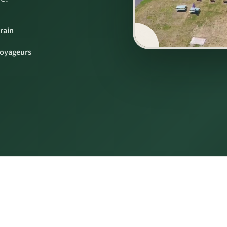
rain
▶
voyageurs