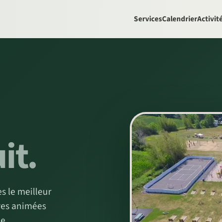
Services
Calendrier
Activit
it.
s le meilleur
ves animées
ée.